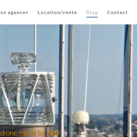
os agences
Location/vente
Blog
Contact
du drone, made by AED