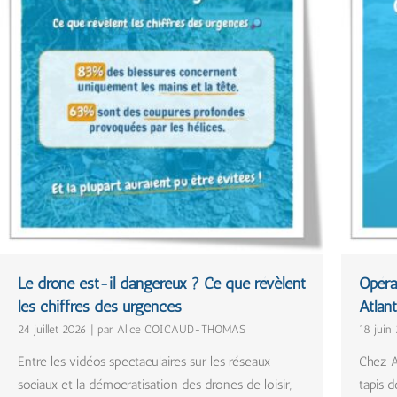
Le drone est-il dangereux ? Ce que révèlent
Opéra
les chiffres des urgences
Atlan
24 juillet 2026
|
par Alice COICAUD-THOMAS
18 juin
Entre les vidéos spectaculaires sur les réseaux
Chez A
sociaux et la démocratisation des drones de loisir,
tapis 