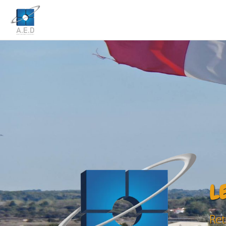
L
Ret