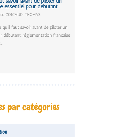
ut savoir avant de piloter un
de essentiel pour débutant
lice COICAUD-THOMAS
qu’il faut savoir avant de piloter un
r débutant, réglementation française
t…
es par catégories
tion