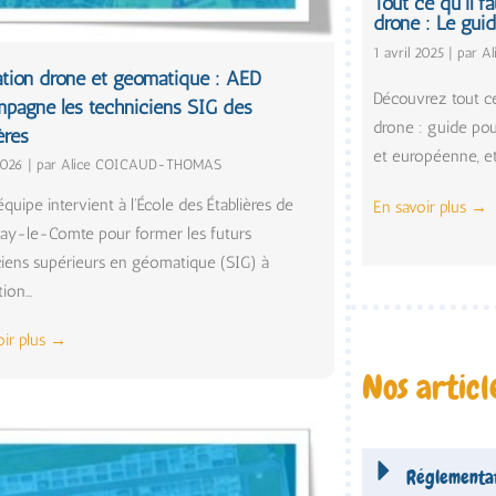
Tout ce qu’il fa
drone : Le gui
1 avril 2025
|
par A
tion drone et géomatique : AED
Découvrez tout ce 
pagne les techniciens SIG des
drone : guide pou
ères
et européenne, e
2026
|
par Alice COICAUD-THOMAS
quipe intervient à l'École des Établières de
En savoir plus
→
ay-le-Comte pour former les futurs
ciens supérieurs en géomatique (SIG) à
tion...
oir plus →
Nos articl
Réglementa