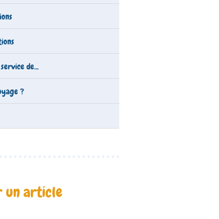
ions
tions
service de...
oyage ?
 un article