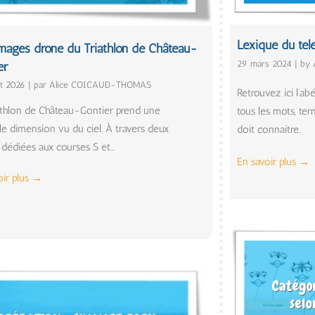
Lexique du tél
mages drone du Triathlon de Château-
29 mars 2024 | b
er
et 2026
|
par Alice COICAUD-THOMAS
Retrouvez ici l’ab
athlon de Château-Gontier prend une
tous les mots, ter
le dimension vu du ciel. À travers deux
doit connaitre.
dédiées aux courses S et...
En savoir plus
→
oir plus →