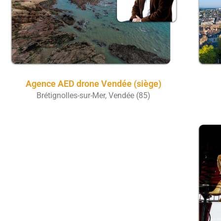
Agence AED drone Vendée (siège)
Brétignolles-sur-Mer, Vendée (85)