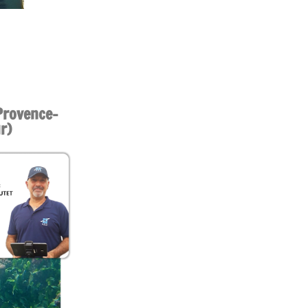
Provence-
r)