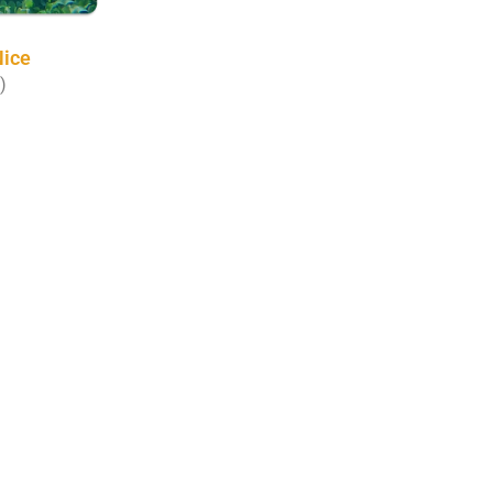
Nice
)