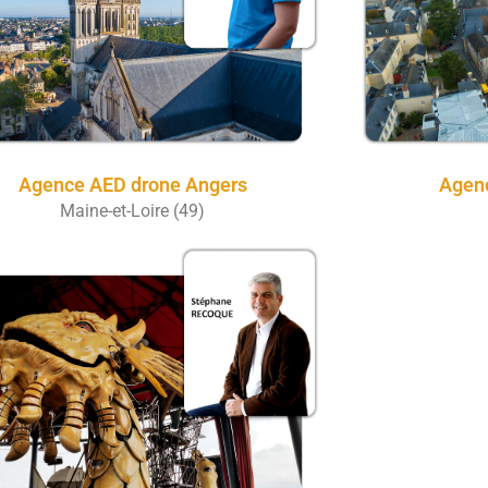
Agence AED drone Angers
Agen
Maine-et-Loire (49)