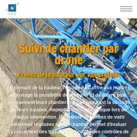
Suivi de chantier par
drone
Prenez de la hauteur sur vos projets
En prenant de la hauteur, l’équipe AED offre aux maîtres
d’ouvrage la possibilité de préparer et de suivre plus
précisément leurs chantiers tout en assurant la sécurité
de leurs équipes. Reproductibles à l’identique lors de
chaque intervention, l’ensemble des
prises de vues
aériennes
réalisées sur un chantier permet d’
évaluer
l’avancement des travaux
, d’
effectuer des contrôles de