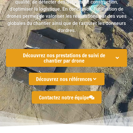
qualité
, de
détecter des défauts de construction
,
d’
optimiser la logistique
. En conclusion, l’utilisation de
drones permet de
valoriser les réalisations
par des
vues
globales du chantier
ainsi que de
rassurer les donneurs
d’ordres
.
Découvrez nos prestations de suivi de
chantier par drone
Découvrez nos références
Contactez notre équipe