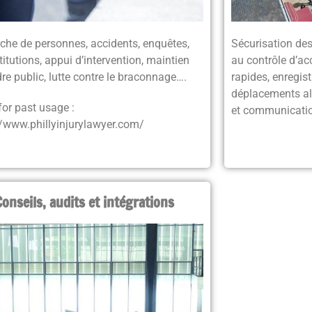
che de personnes, accidents, enquêtes,
Sécurisation des
itutions, appui dʼintervention, maintien
au contrôle d’acc
dre public, lutte contre le braconnage….
rapides, enregis
déplacements alé
for past usage :
et communicati
//www.phillyinjurylawyer.com/
Conseils, audits et intégrations