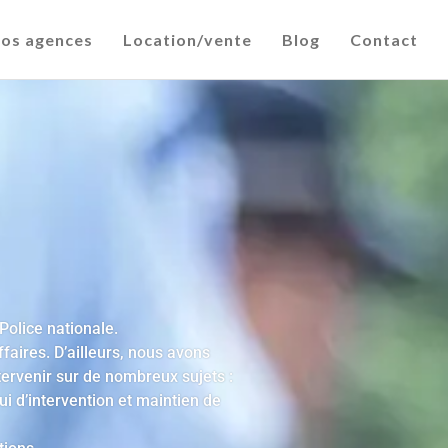
os agences
Location/vente
Blog
Contact
 Police nationale
.
ffaires. D’ailleurs, nous avons
ervenir sur de nombreux sujets :
ui d’intervention et maintien de