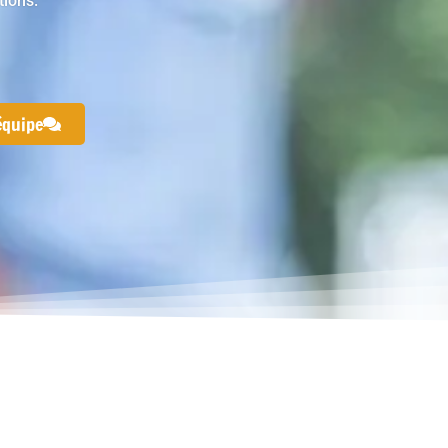
tions.
équipe