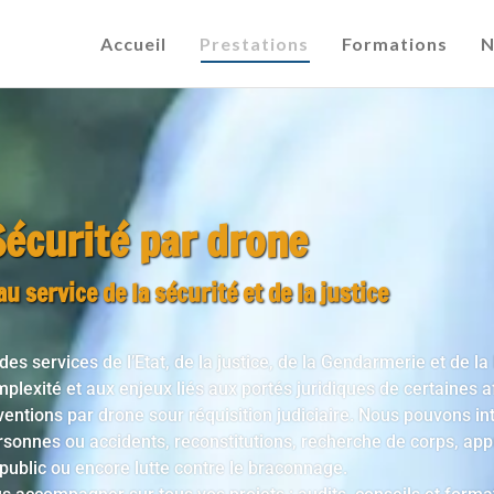
Accueil
Prestations
Formations
N
Sécurité par drone
u service de la sécurité et de la justice
 des
services de l’Etat, de la justice, de la Gendarmerie et de la
mplexité et aux enjeux liés aux portés juridiques de certaines a
ventions par drone sour réquisition judiciaire
.
Nous pouvons int
rsonnes ou accidents
,
reconstitutions, recherche de corps, app
 public ou encore lutte contre le braconnage.