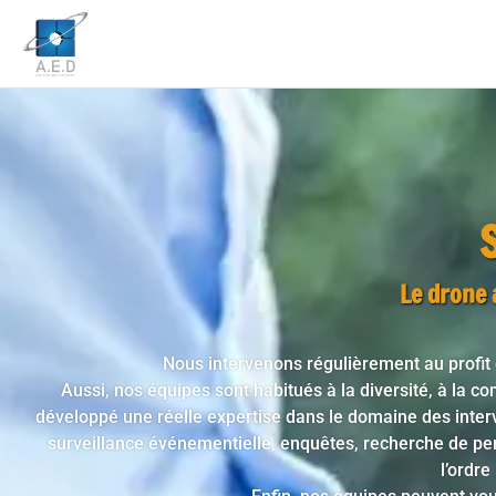
Le drone a
Nous intervenons régulièrement au profit
Aussi, nos équipes sont habitués à la diversité, à la co
développé une réelle expertise dans le domaine des
inter
surveillance
événementielle, enquêtes, recherche de pe
l’ordre