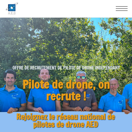
OFFRE DE RECRUTEMENT DE PILOTE DE DRONE INDEPENDANT
Pilote de drone, on
recrute !
Rejoignez le réseau national de
pilotes de drone AED