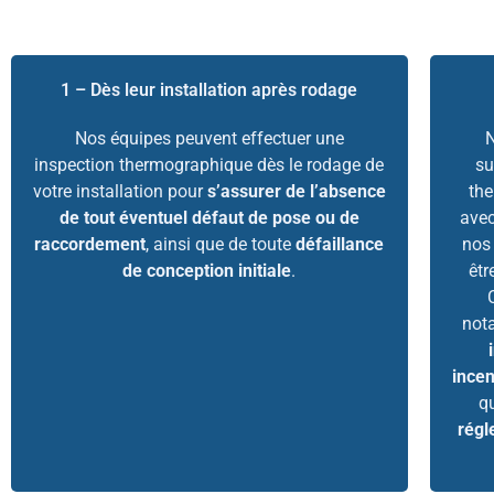
1 – Dès leur installation après rodage
Nos équipes peuvent effectuer une
N
inspection thermographique dès le rodage de
su
votre installation pour
s’assurer de l’absence
th
de tout éventuel défaut de pose ou de
avec
raccordement
, ainsi que de toute
défaillance
nos
de conception initiale
.
êtr
not
ince
q
régl