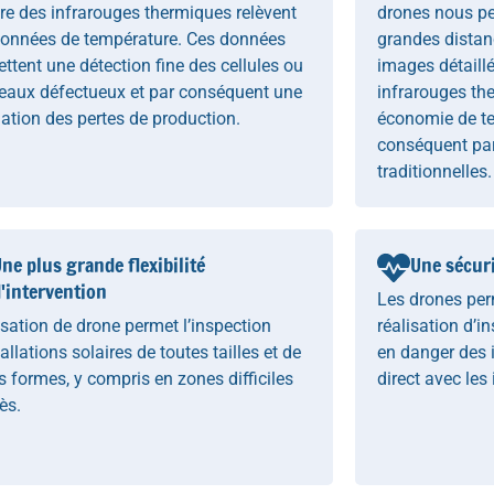
re des infrarouges thermiques relèvent
drones nous pe
données de température. Ces données
grandes distan
ttent une détection fine des cellules ou
images détaillé
eaux défectueux et par conséquent une
infrarouges th
ation des pertes de production.
économie de t
conséquent par
traditionnelles.
ne plus grande flexibilité
Une sécur
'intervention
Les drones per
lisation de drone permet l’inspection
réalisation d’i
tallations solaires de toutes tailles et de
en danger des 
s formes, y compris en zones difficiles
direct avec les 
ès.