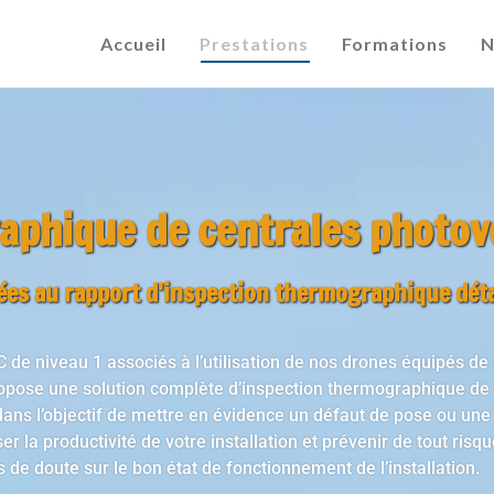
Accueil
Prestations
Formations
N
aphique de centrales photov
ées au rapport d'inspection thermographique déta
C de niveau 1 associés à l’utilisation de nos drones équipés d
opose une solution complète d’inspection thermographique de 
dans l’objectif de mettre en évidence un défaut de pose ou une 
 la productivité de votre installation et prévenir de tout risqu
de doute sur le bon état de fonctionnement de l’installation.