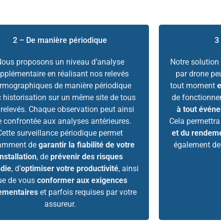
2 – De manière périodique
3
ous proposons un niveau d’analyse
Notre solution
pplémentaire en réalisant nos relevés
par drone pe
ermographiques de manière périodique
tout moment
 historisation sur un même site de tous
de fonctionnem
 relevés. Chaque observation peut ainsi
à tout événe
e confrontée aux analyses antérieures.
Cela permettr
Cette surveillance périodique permet
et du rendeme
amment de
garantir la fiabilité de votre
également d
installation
, de
prévenir des risques
ndie
, d’
optimiser votre productivité
, ainsi
ue de vous
conformer aux exigences
ementaires
et parfois requises par votre
assureur.