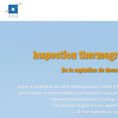
Inspection thermogr
De la captation de donn
Grâce à l’expertise de notre thermographe certifié IT
performants et radiométriques, nos équipes vous pr
✓ Dès leur installation après rodage 
✓ De manière régulière pour optimiser
✓ À tout moment en cas 