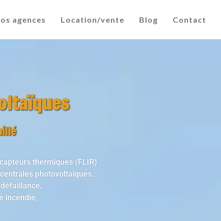
os agences
Location/vente
Blog
Contact
oltaïques
illé
e capteurs thermiques (FLIR)
centrales photovoltaïques :
défaillance,
e incendie,