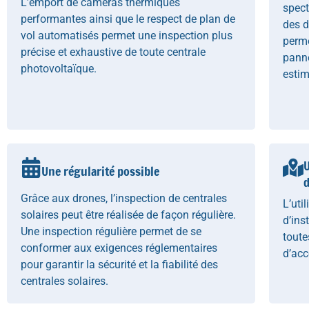
L’emport de caméras thermiques
spect
performantes ainsi que le respect de plan de
des 
vol automatisés permet une inspection plus
perme
précise et exhaustive de toute centrale
pann
photovoltaïque.
estim
U
Une régularité possible
d
Grâce aux drones, l’inspection de centrales
L’uti
solaires peut être réalisée de façon régulière.
d’ins
Une inspection régulière permet de se
toute
conformer aux exigences réglementaires
d’acc
pour garantir la sécurité et la fiabilité des
centrales solaires.