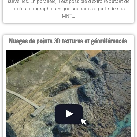
surveillés
. En parallèle, il est possible d’
extraire autant de
profils topographiques que souhaités à partir de nos
MNT
…
Nuages de points 3D textures et géoréférencés