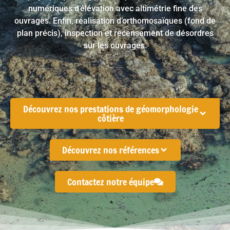
numériques d’élévation
avec
altimétrie fine des
ouvrages
. Enfin, réalisation d’
orthomosaïques
(fond de
plan précis),
inspection et recensement de désordres
sur les ouvrages.
Découvrez nos prestations de géomorphologie
côtière
Découvrez nos références
Contactez notre équipe