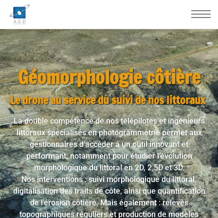
Géomorphologie côtière
Le drone au service du suivi de nos littoraux
La double compétence de nos télépilotes et ingénieurs
littoraux spécialisés en photogrammétrie permet aux
gestionnaires d’accéder à un outil innovant et
performant, notamment pour
étudier l’évolution
morphologique du littoral
en 2D, 2,5D et 3D.
Nos interventions :
suivi morphologique du littoral
,
digitalisation des traits de côte
, ainsi que
quantification
de l’érosion côtière
. Mais également :
relevés
topographiques réguliers
et production de
modèles