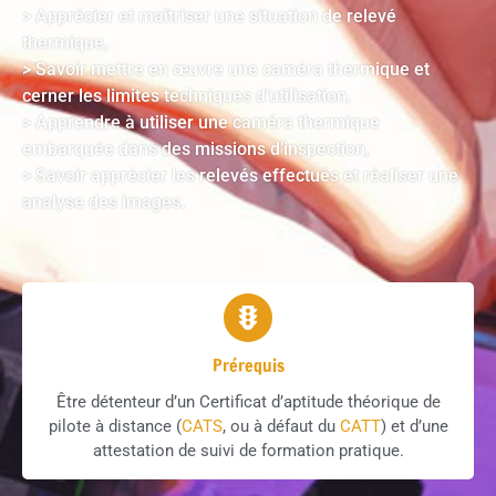
> Apprécier et maîtriser une situation de relevé
thermique,
> Savoir mettre en œuvre une caméra thermique et
cerner les limites techniques d’utilisation,
> Apprendre à utiliser une caméra thermique
embarquée dans des missions d’inspection,
> Savoir apprécier les relevés effectués et réaliser une
analyse des images.
Prérequis
Être détenteur d’un Certificat d’aptitude théorique de
pilote à distance (
CATS
, ou à défaut du
CATT
) et d’une
attestation de suivi de formation pratique.