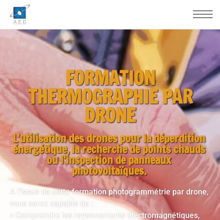
FORMATION
THERMOGRAPHIE PAR
DRONE
L'utilisation des drones pour la déperdition
énergétique, la recherche de points chauds
ou l'inspection de panneaux
photovoltaïques.
A l’issue de cette formation photogrammétrie par drone,
vous serez capable de :
> Comprendre les rayonnements électromagnétiques,