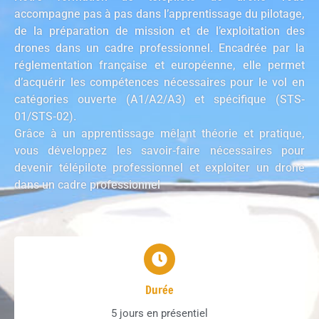
accompagne pas à pas dans l’apprentissage du pilotage,
de la préparation de mission et de l’exploitation des
drones dans un cadre professionnel. Encadrée par la
réglementation française et européenne, elle permet
d’acquérir les compétences nécessaires pour le vol en
catégories ouverte (A1/A2/A3) et spécifique (STS-
01/STS-02).
Grâce à un apprentissage mêlant théorie et pratique,
vous développez les savoir-faire nécessaires pour
devenir télépilote professionnel et exploiter un drone
dans un cadre professionnel
Durée
5 jours en présentiel