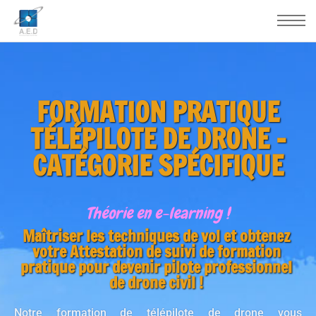
FORMATION PRATIQUE
TÉLÉPILOTE DE DRONE -
CATÉGORIE SPÉCIFIQUE
Théorie en e-learning !
Maîtriser les techniques de vol et obtenez
votre Attestation de suivi de formation
pratique pour devenir pilote professionnel
de drone civil !
Notre formation de télépilote de drone vous