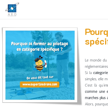
Pourq
spéci
Le monde du d
réglementaires
Si la
catégorie
simples, elle 
C’est là qu’in
comme une éta
marchés plus a
Alors, pourquo