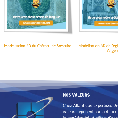
Modélisation 3D du Château de Bressuire
Modélisation 3D de l'ég
Anger
NOS VALEURS
Chez Atlantique Expertises D
valeurs reposent sur la rigueur