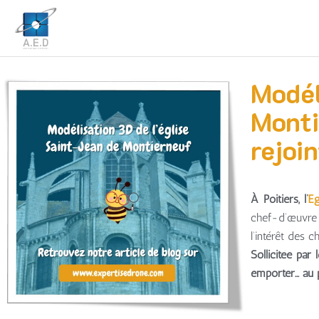
Modél
Monti
rejoi
À Poitiers, l’
Ég
chef-d’œuvre 
l’intérêt des c
Sollicitée par
emporter… au p