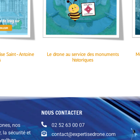
lise Saint-Antoine
Le drone au service des monuments
Mo
s
historiques
NOUS CONTACTER
rones, nos
02 52 63 00 07
, la sécurité et
contact@expertisedrone.com