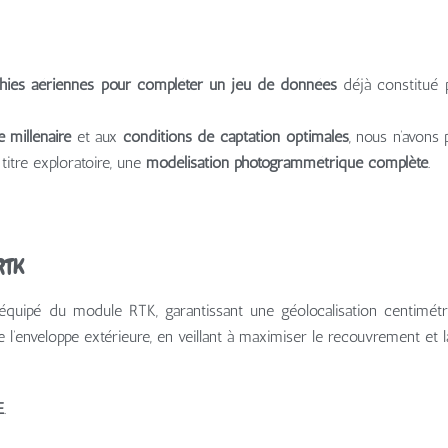
phies aériennes pour compléter un jeu de données
déjà constitué 
e millénaire
et aux
conditions de captation optimales
, nous n’avons 
titre exploratoire, une
modélisation photogrammétrique complète
.
RTK
e, équipé du module RTK, garantissant une géolocalisation centimé
 l’enveloppe extérieure, en veillant à maximiser le recouvrement et l
E
.