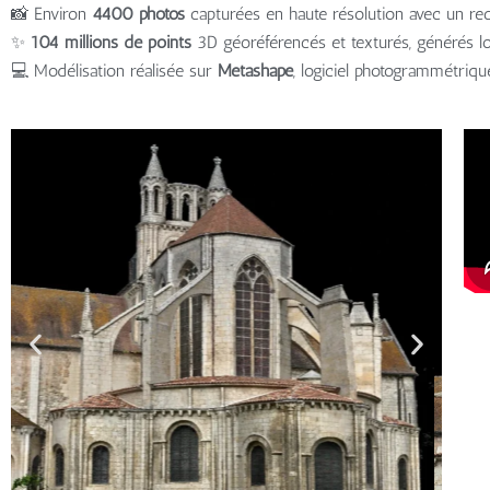
📸 Environ
4400 photos
capturées en haute résolution avec un re
✨
104 millions de points
3D géoréférencés et texturés, générés lo
💻 Modélisation réalisée sur
Metashape
, logiciel photogrammétriqu