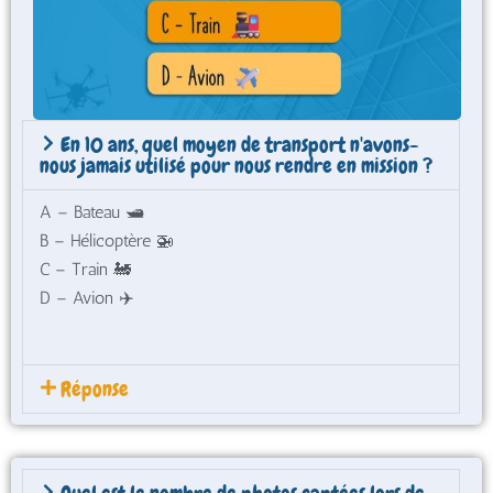
En 10 ans, quel moyen de transport n'avons-
nous jamais utilisé pour nous rendre en mission ?
A – Bateau 🛥️
B – Hélicoptère 🚁
C – Train 🚂
D – Avion ✈️
Réponse